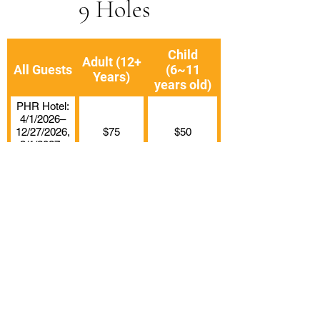
9 Holes
Child
Adult (12+
All Guests
(6~11
Years)
years old)
PHR Hotel:
4/1/2026–
12/27/2026,
$75
$50
3/1/2027–
3/31/2027
PHR Hotel:
12/28/2026–
$85
$60
2/28/2027
Other Hotel:
4/1/2026–
12/27/2026,
$105
$65
3/1/2027–
3/31/2027