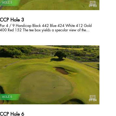
01:03
CCP Hole 3
Par 4 / 9 Handicap Black 442 Blue 424 White 412 Gold
400 Red 152 The tee box yields a specular view of the
Pacific Ocean. A drive to the right side is the smart play
setting up an approach shot inside of 150 yards, as the
fairway drops off quickly on the left. まっすぐ打ち下ろしの
ミドルホール。ティーからは美しいオーシャンビューが楽
しめる。ホールの左は崖になっているので、ティーショッ
トはフェアウェイ右サイドの山裾を狙うのが安全。 티박
스에서 태평양의 웅장한 전경을 감상하실 수 있습니다. 페
어웨이 왼쪽은 절벽으로 되어 있기 때문에, 오른쪽으로 드
라이버를 공략하는것이 안전합니다.
01:04
CCP Hole 6