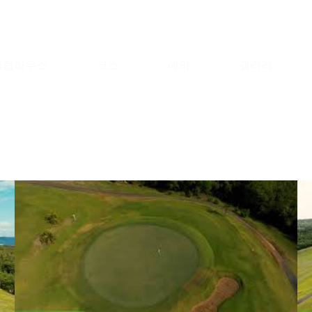
클럽하우스
코스
예약
갤러리