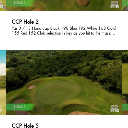
03
00:45
CCP Hole 2
Par 3 / 13 Handicap Black 198 Blue 192 White 168 Gold
155 Red 152 Club selection is key as you hit to the massive
green slopes strongly from back-to-front. The left side of the
green is the safest target to avoid the out-of-bounds on the
right side. フラットなショートホール。グリーン手前は左
右にバンカーがあり花道は狭いので、できればキャリーで
グリーンにオンしたい。グリーン右は谷になっているので
要注意。 코스를 공략하기 위해서는 클럽 선택이 관건입니
다. 코스의 왼쪽으로 이어지는 거대한 경사지로 공략하십시
오. 그린 앞은 좌우로 벙커가 있어서 가능하면 캐리로 온그
린하는것이 좋습니다. 그린의 왼쪽을 공략하시는것이 OB
를 피하는 가장 안전한 방법 입니다.
01
00:52
CCP Hole 5