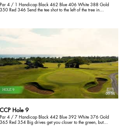
Par 4 / 1 Handicap Black 462 Blue 406 White 388 Gold
350 Red 346 Send the tee shot to the left of the tree in
distance and hit a full shot from the fairway to better hold the
green. The second shot into the wind always plays longer
than the yardage markers indicate. ティーショットが打ち
上げになる距離のある右ドッグレッグのミドルホール。セ
カンドショットは風が正面から吹くので、クラブ選択が難
しい。風によっては長めのクラブを持ちたい。 전장이 긴
파4홀입니다. 두번째 샷은 맞바람이 불기 때문에 실제 거리
보다 길게 보시고 공략하십시오.
00:56
CCP Hole 9
Par 4 / 7 Handicap Black 442 Blue 392 White 376 Gold
365 Red 354 Big drives get you closer to the green, but
you’ll have to deal with a downhill lie. Facing the Pacific
Ocean, it is almost always into a breeze, making the
distance difficult to calculate. Once you find the green —