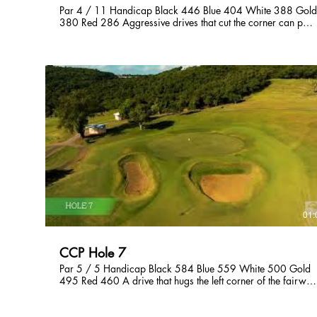
Par 4 / 11 Handicap Black 446 Blue 404 White 388 Gold
380 Red 286 Aggressive drives that cut the corner can pay
off here by setting up a challenging approach shot to the
green from 150 yards. Otherwise aim for the cross-bunker
on the far left to help you find fairway. You don’t notice how
uphill this hole plays until you reach the green and look back
at the tee. 右ドックレッグのミドルホール。ティーグラウ
ンドからグリーンは見えない。正面に見えるフェアウェイ
バンカーを狙って刻むのもよし、右の斜面越しにドライバ
ーを振り切るもよし。グリーン奥は狭いのでオーバーしな
いようにしたい。 오른쪽 도그레그 파4홀입니다. 티박스에
서 그린이 보이지 않습니다. 페어웨이 벙커를 겨냥하거나,
오른쪽 경사면 너머로 공략을 하는것도 좋습니다. 그린 뒷
편에 공간이 없기때문에 그린을 넘기지 않도록 하십시요.
그린에 올라가서 티박스를 돌아보기 전까지는 이 홀이 얼마
나 오르막인지 눈치채지 못할 것입니다.
01:
CCP Hole 7
Par 5 / 5 Handicap Black 584 Blue 559 White 500 Gold
495 Red 460 A drive that hugs the left corner of the fairway
opens the best view on this slight dogleg-left par 5 hole with
a wide fairway. It’s wise to lay-up to the wedge distance on
the second shot as the green is guarded by two sand