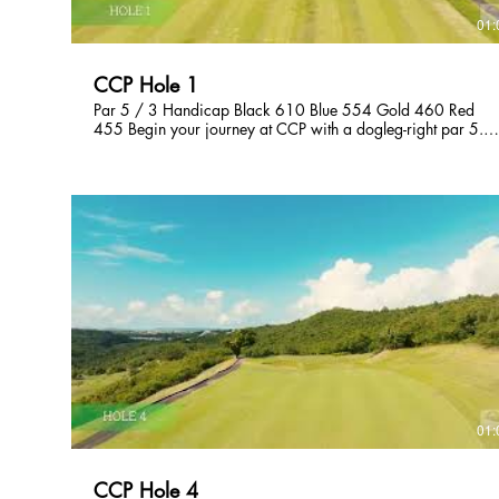
01:
CCP Hole 1
Par 5 / 3 Handicap Black 610 Blue 554 Gold 460 Red
455 Begin your journey at CCP with a dogleg-right par 5.
Take your tee shot to the wider left to avoid the cross bunker
in the fairway. Be mindful that out-of-bounds creeps in on the
right side. 右ドッグレッグのロングホール。ティーショッ
トは打ち上げになる。ティーから230〜250ヤード地点、
フェアウェイ右側にアゴの高いバンカーがあるのでそこは
避けていきたい。コースの右側はOBが続く。 오른쪽 도그
레그 파5홀 입니다. 페어웨이 오른쪽에 턱이 높은. 벙커를
피하려면 왼쪽으로 공략하십시오. 오른쪽으로는 OB 경계
선이 있으니 플레이에 참고바랍니다.
01:
CCP Hole 4