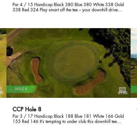
Par 4 / 15 Handicap Black 380 Blue 380 White 338 Gold
338 Red 324 Play smart off the tee – your downhill drive
may carry through the fairway. A tee shot played to the right
side will leave you with a short pitch to a two-tiered green.
Avoid the left side of the fairway to have a clear shot to the
green. 景色の良い打ち下ろしのミドルホール。フェアウェ
イ中央にあるバンカーに注意。ロングヒッターはティーシ
ョットでグリーン近くまで届く可能性あり。グリーンは２
段グリーンになっている。 멋진 경치를 느끼실 수 있는 파
4홀입니다. 페어웨이 중앙에 있는 벙커를 조심하시고, 장타
자일 경우에는 티샷으로 그린 근처까지 보내실 수 있습니
다. 그린은 2단 그린으로 되어 있습니다.
00
01:03
CCP Hole 8
Par 3 / 17 Handicap Black 188 Blue 181 White 166 Gold
155 Red 146 It’s tempting to under club this downhill tee
shot fronted by a deep bunker on the right, so check the trees
above you to get a handle on the wind. Hit it down in the
center, birdie is a possibility. 広いグリーンに打ち下ろすシ