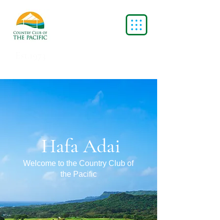
Est.1973
Hafa Adai
Welcome to the Country Club of
the Pacific